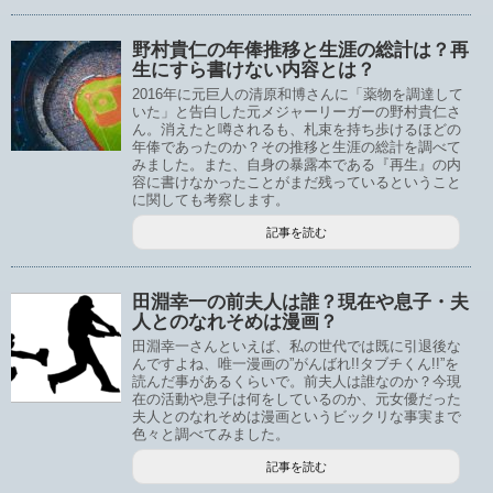
野村貴仁の年俸推移と生涯の総計は？再
生にすら書けない内容とは？
2016年に元巨人の清原和博さんに「薬物を調達して
いた」と告白した元メジャーリーガーの野村貴仁さ
ん。消えたと噂されるも、札束を持ち歩けるほどの
年俸であったのか？その推移と生涯の総計を調べて
みました。また、自身の暴露本である『再生』の内
容に書けなかったことがまだ残っているということ
に関しても考察します。
記事を読む
田淵幸一の前夫人は誰？現在や息子・夫
人とのなれそめは漫画？
田淵幸一さんといえば、私の世代では既に引退後な
んですよね、唯一漫画の”がんばれ!!タブチくん!!”を
読んだ事があるくらいで。前夫人は誰なのか？今現
在の活動や息子は何をしているのか、元女優だった
夫人とのなれそめは漫画というビックリな事実まで
色々と調べてみました。
記事を読む