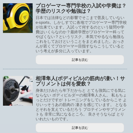
プロゲーマー専門学校の入試や学費は？
学歴のリスクや勉強は？
日本では法律などの影響でそこまで普及していない
e-sports。しかしすでに各地でプロゲーマー専門学校
が出来ています。入試って何するのという疑問や学
費はいくらなのか？最終学歴がプロゲーマー科って
やばくない？というリスク、本気でやるなら勉強も
これをしておけということをまとめました。おっさ
んが若くてプロゲーマー目指すならこうしていると
いう考えが多分に入っています。
記事を読む
相澤隼人(ボディビル)の筋肉が凄い！サ
プリメントは何を愛飲？
身体だけみたら年下だからと とても強気にでる気に
ならない ボディビルダーの相澤隼人さん。 私もちょ
っとだけですが トレーニングをしているからこそ よ
りいっそうあの筋肉の 凄さを感じています。 となる
とそれを支えているだろう プロテインやサプリメン
トも 非常に気になるところ。 良さそうならば とり
いれたいものです。
記事を読む