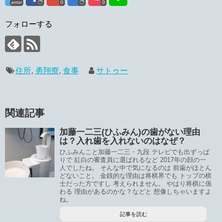
error
0
0
フォローする
住所
,
勇翔寮
,
食事
サトゥー
関連記事
加藤一二三(ひふみん)の歯がない理由
は？入れ歯を入れないのはなぜ？
ひふみんこと加藤一二三・九段 テレビでも出ずっぱ
りで 紅白の審査員に選ばれるなど 2017年の顔の一
人でしたね。 そんな中で気になるのは 前歯がほとん
どないこと。 金銭的な理由は将棋界でも トップの棋
士だった方ですし 考えられません。 やはり将棋に係
わる 理由があるのかな？などと 想像しちゃいますよ
ね。
記事を読む