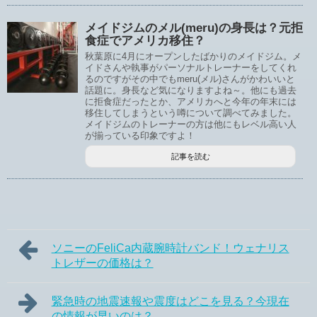
メイドジムのメル(meru)の身長は？元拒
食症でアメリカ移住？
秋葉原に4月にオープンしたばかりのメイドジム。メ
イドさんや執事がパーソナルトレーナーをしてくれ
るのですがその中でもmeru(メル)さんがかわいいと
話題に。身長など気になりますよね～。他にも過去
に拒食症だったとか、アメリカへと今年の年末には
移住してしまうという噂について調べてみました。
メイドジムのトレーナーの方は他にもレベル高い人
が揃っている印象ですよ！
記事を読む
ソニーのFeliCa内蔵腕時計バンド！ウェナリス
トレザーの価格は？
緊急時の地震速報や震度はどこを見る？今現在
の情報が早いのは？