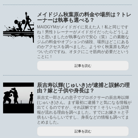
メイドジム秋葉原の料金や場所は？トレ
ーナーは執事も選べる？
MAIDGYMがメイドガイに見えた人！私と同じです
ね！男性トレーナーがメイドガイだったらどうしよ
うと思いましたが執事なので安心（笑）この素敵な
ジムの料金やオプションの値段、場所はどこにある
のかアクセスを調べました。ようやく秋葉原も気が
ついたのですね、オタクにこそ筋肉が必要だという
ことに！
記事を読む
辰吉寿以輝(じゅいき)が逮捕と誤解の理
由？嫁と子供や身長は？
辰吉丈一郎さんの息子でプロボクサーの辰吉寿以輝
(じゅいき)さん。まず最初に逮捕？と気になる情報が
出てくるのですが、それ誤解です！そういった誤情
報が流れる理由を調べました。すでにお嫁さｎと子
供もいるらしいですし、身長などの情報も調べてま
とめました。
記事を読む