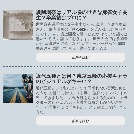
廣岡璃奈はリアル咲の世界な麻雀女子高
生？卒業後はプロに？
世界麻雀選手権に女子高生ながら 出場した廣岡璃奈
さん、 麻雀漫画の『咲-Saki-』を 思い出したおっさ
んです。 あ、嶺上開花で勝ったとか そういう話では
無いので 先に謝っておきます。 世界大会では参加者
から 写真攻めに合うなど 大フィーバーだった 廣岡
璃奈さんに関して 色々と調べてまとめました。
記事を読む
近代五種とは何？東京五輪の応援キャラ
のビジュアルがキモい？
近代五種という私にとっては 耳慣れない言葉に何だ
ろうか と疑問に持つよりも早く 強烈なインパクトが
襲ってきました。 近代五種を応援するための キャラ
クターのビジュアルが 言葉では形容しがたいので
す。 小学生的には「キモい」 と７割以上が応えたそ
うな。
記事を読む