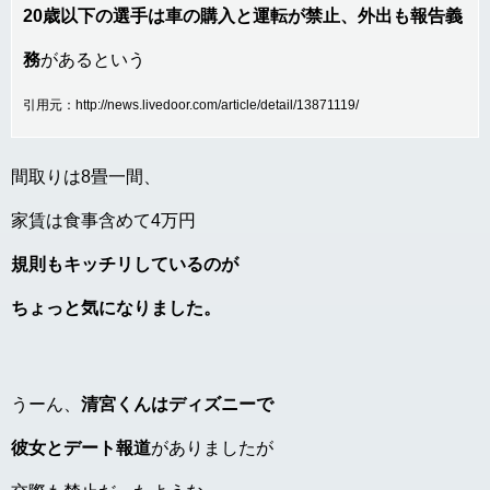
20歳以下の選手は車の購入と運転が禁止、外出も報告義
務
があるという
引用元：http://news.livedoor.com/article/detail/13871119/
間取りは8畳一間、
家賃は食事含めて4万円
規則もキッチリしているのが
ちょっと気になりました。
うーん、
清宮くんはディズニーで
彼女とデート報道
がありましたが