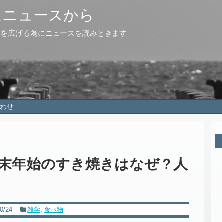
はニュースから
点を広げる為にニュースを読みときます
わせ
末年始のすき焼きはなぜ？人
0/24
雑学
,
食べ物