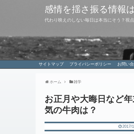
感情を揺さ振る情報
代わり映えのしない毎日は本当にそう？視
サイトマップ
プライバシーポリシー
お問い合
ホーム
雑学
お正月や大晦日など年
気の牛肉は？
2017/1