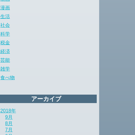
漫画
生活
社会
科学
税金
経済
芸能
雑学
食べ物
アーカイブ
2018年
9月
8月
7月