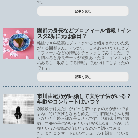
す。
記事を読む
園都の身長などプロフィール情報！イン
スタ2垢に元は森田？
雑誌で今年確実にブレイクすると紹介されていた気
がする園都さん。マジかよ、じゃあ今のうちにとプ
ロフィールなどの情報をチェックしてみました。で
も調べると身長データが複数あったり、インスタは2
垢あるし、改名してる情報まで見つけてしまったの
ですよ。
記事を読む
市川由紀乃が結婚して夫や子供がいる？
年齢やコンサートはいつ？
演歌歌手は見た目がずっと若いままの方が多いです
よね。特に女性となると尚更。市川由紀乃さんも知
らないと年齢不詳な美人さんです。活動休止中に結
婚して夫や子供がいるという噂が流れましたが、現
在というか実際の所はどうなのか？調べてみまし
た。またコンサートのスケジュールも調査していま