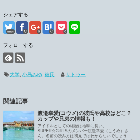
シェアする
error
0
0
フォローする
大学
,
小島みゆ
,
彼氏
サトゥー
関連記事
渡邉幸愛(コウメ)の彼氏や高校はどこ？
カップや兄弟の情報も！
アイドルとしての経歴は地味に長い、
SUPER☆GiRLSのメンバー渡邉幸愛（こうめ）さ
ん。名前の読み方は初見ではわからないでしょう