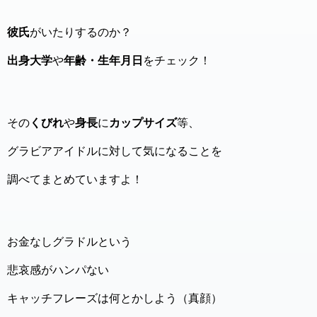
彼氏
がいたりするのか？
出身大学
や
年齢・生年月日
をチェック！
その
くびれ
や
身長
に
カップサイズ
等、
グラビアアイドルに対して気になることを
調べてまとめていますよ！
お金なしグラドルという
悲哀感がハンパない
キャッチフレーズは何とかしよう（真顔）