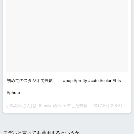
初めてのスタジオで撮影！ . . #pop #pretty #cute #color #bts
#photo
小島みゆさん(@_8_miyu)がシェアした投稿 –
2017 5月 2 8:31午後 PDT
モデルと言っても通用するというか