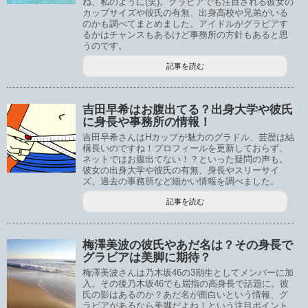
ね、私のように(笑)。グラビアでも注目される彼女の
カップサイズや彼氏の有無、出身高校や兄弟がいる
のかも調べてまとめました。アイドルがグラビアす
るかはチャンスもあるけど事務所の方針もあると思
うのです。
記事を読む
吉田早希はお腹出てる？出身大学や彼氏
に身長や事務所の情報！
吉田早希さんはHカップが魅力のグラドル、芸歴は結
構長いのですね！プロフィールを更新しておらず、
ネットではお腹出てない！？といった疑問の声も。
彼女の出身大学や彼氏の有無、身長やスリーサイ
ズ、過去の事務所など細かい情報を調べました。
記事を読む
梅澤美波の彼氏やあだ名は？その身長で
グラビアは美脚に期待？
梅澤美波さんは乃木坂46の3期生としてメンバーに加
入。その後乃木坂46でも屈指の高身長で話題に。彼
氏の影はあるのか？あだ名が面白いという情報、グ
ラビアがあるなら美脚だよね！という注目ポイント