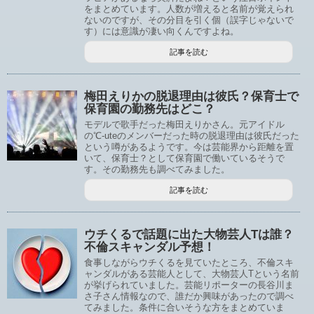
をまとめています。人数が増えると名前が覚えられ
ないのですが、その分目を引く個（誤字じゃないで
す）には意識が凄い向くんですよね。
記事を読む
梅田えりかの脱退理由は彼氏？保育士で
保育園の勤務先はどこ？
モデルで歌手だった梅田えりかさん。元アイドル
の℃-uteのメンバーだった時の脱退理由は彼氏だった
という噂があるようです。今は芸能界から距離を置
いて、保育士？として保育園で働いているそうで
す。その勤務先も調べてみました。
記事を読む
ウチくるで話題に出た大物芸人Tは誰？
不倫スキャンダル予想！
食事しながらウチくるを見ていたところ、不倫スキ
ャンダルがある芸能人として、大物芸人Tという名前
が挙げられていました。芸能リポーターの長谷川ま
さ子さん情報なので、誰だか興味があったので調べ
てみました。条件に合いそうな方をまとめていま