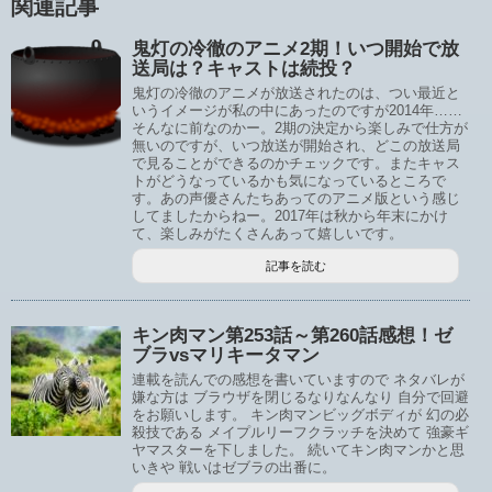
関連記事
鬼灯の冷徹のアニメ2期！いつ開始で放
送局は？キャストは続投？
鬼灯の冷徹のアニメが放送されたのは、つい最近と
いうイメージが私の中にあったのですが2014年……
そんなに前なのかー。2期の決定から楽しみで仕方が
無いのですが、いつ放送が開始され、どこの放送局
で見ることができるのかチェックです。またキャス
トがどうなっているかも気になっているところで
す。あの声優さんたちあってのアニメ版という感じ
してましたからねー。2017年は秋から年末にかけ
て、楽しみがたくさんあって嬉しいです。
記事を読む
キン肉マン第253話～第260話感想！ゼ
ブラvsマリキータマン
連載を読んでの感想を書いていますので ネタバレが
嫌な方は ブラウザを閉じるなりなんなり 自分で回避
をお願いします。 キン肉マンビッグボディが 幻の必
殺技である メイプルリーフクラッチを決めて 強豪ギ
ヤマスターを下しました。 続いてキン肉マンかと思
いきや 戦いはゼブラの出番に。