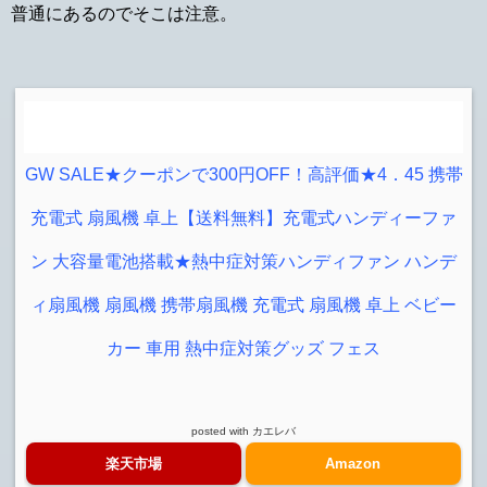
普通にあるのでそこは注意。
GW SALE★クーポンで300円OFF！高評価★4．45 携帯
充電式 扇風機 卓上【送料無料】充電式ハンディーファ
ン 大容量電池搭載★熱中症対策ハンディファン ハンデ
ィ扇風機 扇風機 携帯扇風機 充電式 扇風機 卓上 ベビー
カー 車用 熱中症対策グッズ フェス
posted with
カエレバ
楽天市場
Amazon