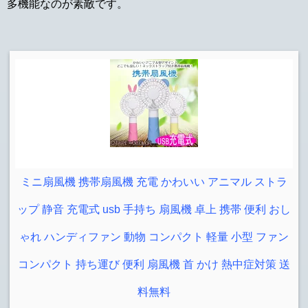
多機能なのが素敵です。
ミニ扇風機 携帯扇風機 充電 かわいい アニマル ストラ
ップ 静音 充電式 usb 手持ち 扇風機 卓上 携帯 便利 おし
ゃれ ハンディファン 動物 コンパクト 軽量 小型 ファン
コンパクト 持ち運び 便利 扇風機 首 かけ 熱中症対策 送
料無料