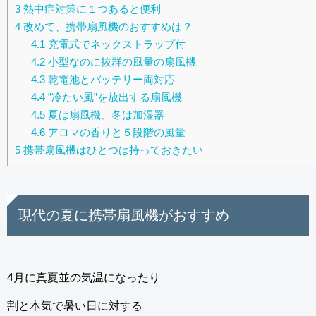
3
熱中症対策に１つあると便利
4
改めて、携帯扇風機のおすすめは？
4.1
充電式でネックストラップ付
4.2
小型なのに抜群の風量の扇風機
4.3
乾電池とバッテリー両対応
4.4
”冷たい風”を放出する扇風機
4.5
夏は扇風機、冬は加湿器
4.6
アロマの香りと５段階の風量
5
携帯扇風機はひとつは持っておきたい
現代の夏に携帯扇風機がおすすめ
4月に真夏並の気温になったり
割と本気で暑い日に対する