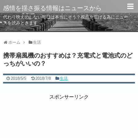
感情を揺さ振る情報はニュースから
代わり映えのしない毎日は本当にそう？視点を広げる為にニュー
スを読みときます
ホーム
生活
携帯扇風機のおすすめは？充電式と電池式のど
っちがいいの？
2018/5/5
2018/7/8
生活
スポンサーリンク