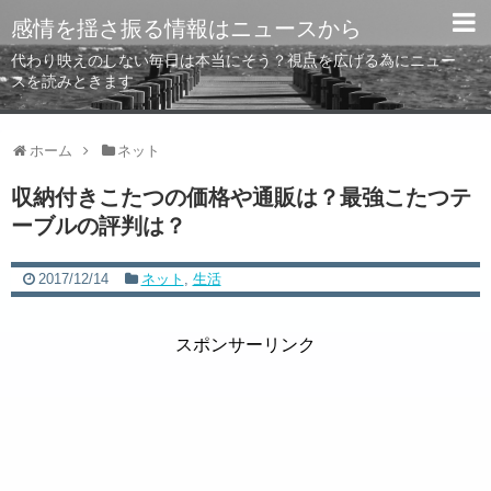
感情を揺さ振る情報はニュースから
代わり映えのしない毎日は本当にそう？視点を広げる為にニュー
スを読みときます
ホーム
ネット
収納付きこたつの価格や通販は？最強こたつテ
ーブルの評判は？
2017/12/14
ネット
,
生活
スポンサーリンク