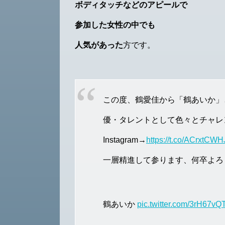
ボディタッチなどのアピールで
参加した女性の中でも
人気があった
方です。
この度、鶴愛佳から「鶴あいか」
優・タレントとして色々とチャレ
Instagram→
https://t.co/ACrxtCW
一層精進して参ります、何卒よろ
鶴あいか
pic.twitter.com/3rH67v