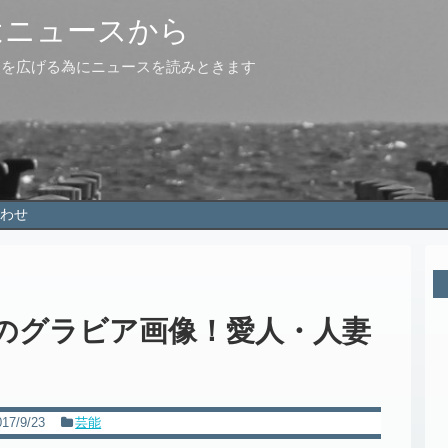
はニュースから
点を広げる為にニュースを読みときます
わせ
)のグラビア画像！愛人・人妻
017/9/23
芸能