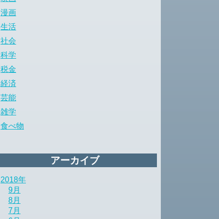
漫画
生活
社会
科学
税金
経済
芸能
雑学
食べ物
アーカイブ
2018年
9月
8月
7月