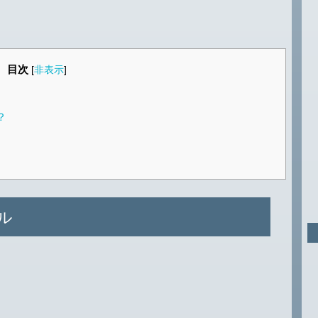
目次
[
非表示
]
？
ル