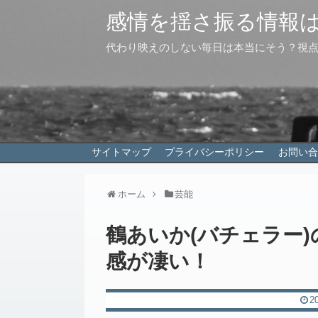
感情を揺さ振る情報
代わり映えのしない毎日は本当にそう？視
サイトマップ
プライバシーポリシー
お問い合
ホーム
芸能
鶴あいか(バチェラー
感が凄い！
2