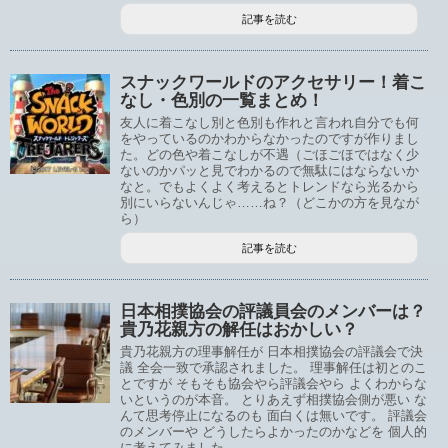
記事を読む
スナックワールドのアクセサリー！着こ
なし・色別の一覧まとめ！
友人に着こなし別と色別も作れと言われ自分でも何
をやっているのかわからなかったのですが作りまし
た。どの色や着こなしが不遇（ごほごほではなく少
ないのかパッと見でわかるので無駄にはならないか
なと。でもよくよく考えるとトレンドなら光るから
別にいらないんじゃ……ね？（どこかの方を見なが
ら）
記事を読む
日本相撲協会の評議員会のメンバーは？
貴乃花親方の解任はおかしい？
貴乃花親方の理事解任が 日本相撲協会の評議会で決
議 全会一致で承認されました。 理事解任は初とのこ
とですが そもそも協会やら評議会やら よくわからな
いというのが本音。 とりあえず相撲協会側が悪い な
んて思考停止になるのも 面白くは無いです。 評議会
のメンバーや どうしたらよかったのかなどを 個人的
に考えてみました。