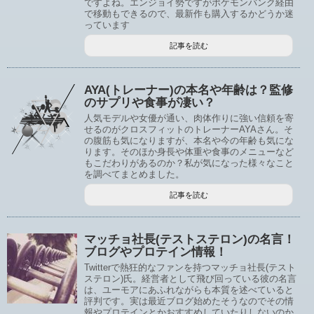
ですよね。エンジョイ勢ですがポケモンバンク経由
で移動もできるので、最新作も購入するかどうか迷
っています
記事を読む
AYA(トレーナー)の本名や年齢は？監修
のサプリや食事が凄い？
人気モデルや女優が通い、肉体作りに強い信頼を寄
せるのがクロスフィットのトレーナーAYAさん。そ
の腹筋も気になりますが、本名や今の年齢も気にな
ります。そのほか身長や体重や食事のメニューなど
もこだわりがあるのか？私が気になった様々なこと
を調べてまとめました。
記事を読む
マッチョ社長(テストステロン)の名言！
ブログやプロテイン情報！
Twitterで熱狂的なファンを持つマッチョ社長(テスト
ステロン)氏。経営者として飛び回っている彼の名言
は、ユーモアにあふれながらも本質を述べていると
評判です。実は最近ブログ始めたそうなのでその情
報やプロテインとかおすすめしていたりしないのか