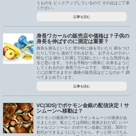
うものを ピックアップしているので その点はご了承
ください。
記事を読む
身長ワカールの販売店や価格は？子供の
身長を伸ばすのに測定は重要？
身長を測るというと 壁や柱に線を引いたり 跡をつけ
たりしてから 改めてそれを計る。 お子さんが小さい
時などは 細かく計測して記録したい そんな気持ちあ
ると思います。 それを手軽かつ簡単に 出来るように
してくれるのが 身長ワカールです。 簡単にしかもす
ぐに計測できますが 価格や販売店はどこなのか？ 調
べてまとめています。
記事を読む
VC(3DS)でポケモン金銀の配信決定！サ
ンムーンへ移動は？
ポケモンの最新作ウルトラサン＆ムーンの発表があ
りましたが、私としては同時に発表されたVC（バー
チャルコンソール）のポケモン金銀に注目。3DSで
初代ができるようになってから、ずっと待ってたん