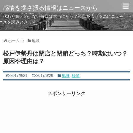
感情を揺さ振る情報はニュースから
代わり映えのしない毎日は本当にそう？視点を広げる為にニュー
スを読みときます
ホーム
地域
松戸伊勢丹は閉店と閉鎖どっち？時期はいつ？
原因や理由は？
2017/9/21
2017/9/29
地域
,
経済
スポンサーリンク