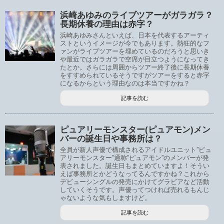
浜崎あゆみのライブツアーがガラガラ？
長期休養の理由は赤字？
浜崎あゆみさんといえば、日本を代表するアーティ
ストというイメージが今でもあります。熱狂的なフ
ァンがライブツアーを埋めているのだろうと思いき
や最近ではガラガラで空席が目立つようになってき
たとか。さらには周囲からツアー終了後に長期休養
をすすめられているそうですがツアーをすると赤字
になるからという理由なのは本当ですかね？
記事を読む
ピュアリーモンスター(ピュアモン)メン
バーの誕生日や事務所は？
全員が新人声優で構成されるアイドルユニット”ピュ
アリーモンスター”通称”ピュアモン”のメンバーが発
表されました。誕生日もまとめていますよ！そうい
えば事務所とかどうなってるんですかね？これから
デビューシングルの発売にかけてグラビアなど活動
していくそうです。声優ってつければ売れるもんじ
ゃないような気もしますけど。
記事を読む