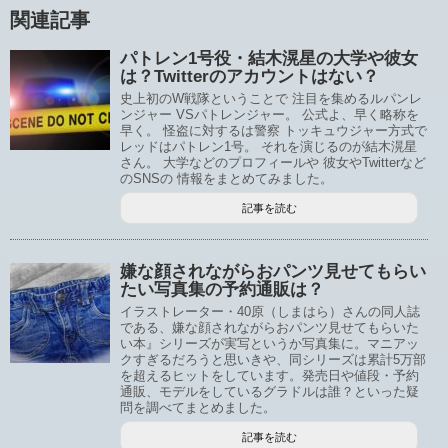
関連記事
パトレン1号役・結木滉星の大学や彼女
は？Twitterのアカウントはない？
史上初のW戦隊ということで 注目を集めるルパンレ
ンジャー VSパトレンジャー。 公式よ、早く略称を
早く。 怪盗に対するは警察 トッキュウジャー方式で
レッドはパトレン1号。 それを演じるのが結木滉星
さん。 大学などのプロフィールや 彼女やTwitterなど
のSNSの 情報をまとめてみました。
記事を読む
嫌な顔されながらおパンツ見せてもらい
たい写真集の予約通販は？
イラストレーター・40原（しまはら）さんの同人誌
である、嫌な顔されながらおパンツ見せてもらいた
い本』シリーズが実写というか写真集に。マニアッ
クすぎるだろうと思いきや、同シリーズは累計5万部
を超えるヒットをしています。発売日や値段・予約
通販、モデルをしているグラドルは誰？といった疑
問を調べてまとめました。
記事を読む