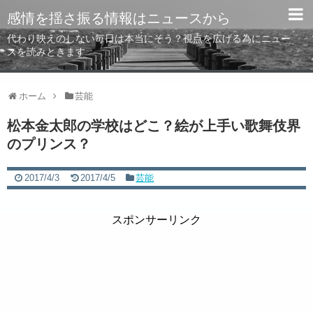
感情を揺さ振る情報はニュースから
代わり映えのしない毎日は本当にそう？視点を広げる為にニュー
スを読みときます
ホーム
芸能
松本金太郎の学校はどこ？絵が上手い歌舞伎界
のプリンス？
2017/4/3
2017/4/5
芸能
スポンサーリンク