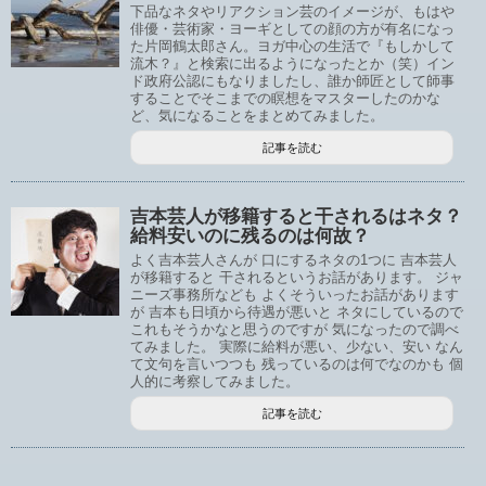
下品なネタやリアクション芸のイメージが、もはや
俳優・芸術家・ヨーギとしての顔の方が有名になっ
た片岡鶴太郎さん。ヨガ中心の生活で『もしかして
流木？』と検索に出るようになったとか（笑）イン
ド政府公認にもなりましたし、誰か師匠として師事
することでそこまでの瞑想をマスターしたのかな
ど、気になることをまとめてみました。
記事を読む
吉本芸人が移籍すると干されるはネタ？
給料安いのに残るのは何故？
よく吉本芸人さんが 口にするネタの1つに 吉本芸人
が移籍すると 干されるというお話があります。 ジャ
ニーズ事務所なども よくそういったお話があります
が 吉本も日頃から待遇が悪いと ネタにしているので
これもそうかなと思うのですが 気になったので調べ
てみました。 実際に給料が悪い、少ない、安い なん
て文句を言いつつも 残っているのは何でなのかも 個
人的に考察してみました。
記事を読む