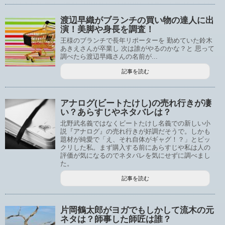
渡辺早織がブランチの買い物の達人に出
演！美脚や身長を調査！
王様のブランチで長年リポーターを 勤めていた鈴木
あきえさんが卒業し 次は誰がやるのかな？と 思って
調べたら渡辺早織さんの名前が...
記事を読む
アナログ(ビートたけし)の売れ行きが凄
い？あらすじやネタバレは？
北野武名義ではなくビートたけし名義での新しい小
説『アナログ』の売れ行きが好調だそうで。しかも
題材が純愛で「え、それ自体がギャグ！？」とビッ
クリした私。まず購入する前にあらすじや私は人の
評価が気になるのでネタバレを気にせずに調べまし
た。
記事を読む
片岡鶴太郎がヨガでもしかして流木の元
ネタは？師事した師匠は誰？