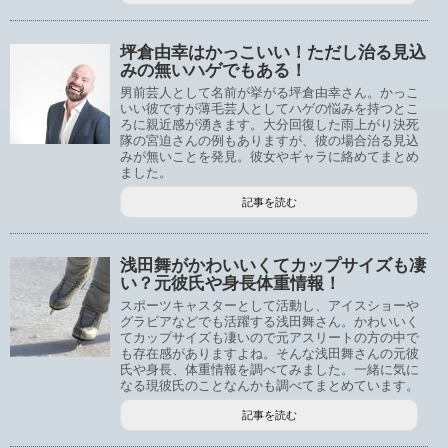
坪倉由幸はかっこいい！ただし治る見込
みの無いハゲでもある！
男前芸人として名前が挙がる坪倉由幸さん。かっこ
いい彼ですが薄毛芸人としてハゲの悩みを持つとこ
ろに親近感が湧きます。大分回復した雨上がり決死
隊の宮迫さんの例もありますが、彼の場合治る見込
みが無いことを発見。彼女やギャラに絡めてまとめ
ました。
記事を読む
浅田舞がかわいいくてカップサイズも凄
い？元彼氏や身長体重情報！
スポーツキャスターとして活動し、アイスショーや
グラビアなどでも活躍する浅田舞さん。かわいいく
てカップサイズも凄いので元アスリートの方の中で
も存在感がありますよね。そんな浅田舞さんの元彼
氏や身長、体重情報を調べてみました。一緒に気に
なる現彼氏のことなんかも調べてまとめています。
記事を読む