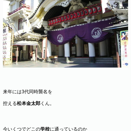
来年には3代同時襲名を
控える
松本金太郎
くん。
今いくつでどこの
学校
に通っているのか