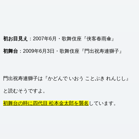
初お目見え
：2007年6月・歌舞伎座『侠客春雨傘』
初舞台
：2009年6月3日・歌舞伎座『門出祝寿連獅子』
門出祝寿連獅子は『かどんで いおう ことぶき れんじし』
と読むそうですよ。
初舞台の時に四代目 松本金太郎を襲名
しています。