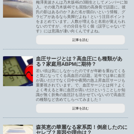
梅澤美波さんは乃木坂46の3期生としてメンバーに加
入。その後乃木坂46でも屈指の高身長で話題に。彼
氏の影はあるのか？あだ名が面白いという情報、グ
ラビアがあるなら美脚だよね！という注目ポイント
をまとめています。人数が増えると名前が覚えられ
ないのですが、その分目を引く個（誤字じゃないで
す）には意識が凄い向くんですよね。
記事を読む
血圧サージとは？高血圧にも種類があ
る？家庭用ABPMに期待？
若い頃は気にしなかったのですが年齢を重ねてくる
と気になってくる高血圧の話題。近年では単に血圧
が高いだけでなく日中や夜間の急上昇血圧サージも
重要視されています。で、血圧サージとは何？よく
よく考えると単に血圧が高いだけということしか知
識が無く折角の血圧計も活かせていないので高血圧
の種類など含めてしらべてみました！
記事を読む
森英恵の華麗なる家系図！倒産したのに
セレブ？原因や理由は？