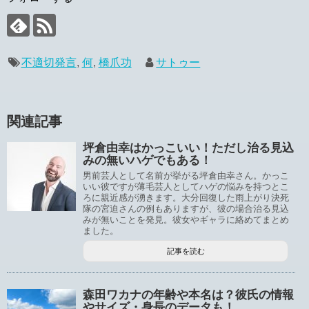
不適切発言
,
何
,
橋爪功
サトゥー
関連記事
坪倉由幸はかっこいい！ただし治る見込
みの無いハゲでもある！
男前芸人として名前が挙がる坪倉由幸さん。かっこ
いい彼ですが薄毛芸人としてハゲの悩みを持つとこ
ろに親近感が湧きます。大分回復した雨上がり決死
隊の宮迫さんの例もありますが、彼の場合治る見込
みが無いことを発見。彼女やギャラに絡めてまとめ
ました。
記事を読む
森田ワカナの年齢や本名は？彼氏の情報
やサイズ・身長のデータも！