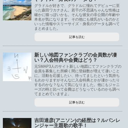
グラドルが好きで、グラドルに憧れてデビューに至
った森田ワカナさん。若干の不思議ちゃんな性格は
確かに猫っぽいかも。そんな彼女の非公開の年齢や
本名が気になります。その他にも彼氏がいるのかと
いった情報やスリーサイズ・身長のデータも調べて
まとめました。
記事を読む
新しい地図ファンクラブの会員数が凄
い？入会特典や会費はどう？
元SMAP3人のサイト新しい地図にてファンクラブの
会員を募集した所瞬く間に登録数が増えて凄いこと
に。活動を応援したい、待ってましたという気持ち
もわかりますがそんなに入会特典とかが凄かったり
するのかな？なんて気になりました。他にもジャニ
ーズの時と比べて会費はどうなっているのかも調べ
てまとめていますよ。
記事を読む
吉田達彦(アニソン)の経歴は？ルパンレ
ンジャー主題歌の歌手！