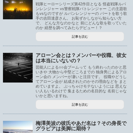
戦隊ヒーローシリーズ第42作目となる 怪盗戦隊ルパ
ンレンジャー vs警察戦隊パトレンジャー この主題歌
もvsなのですが ルパンレンジャーの パートを歌う歌
手の吉田達彦さん。 お恥ずかしながら知らない方
で、 どんな方なのかなと 前にどんな歌を歌っていた
のか 経歴を調べてみたらデビュー！？
記事を読む
アローン会とは？メンバーや役職、彼女
は本当にいないの？
芸能人による○○会ブームって もう終わったのかと思
いきや 大物から中堅どころまでの 独身男によるアロ
ーン会の メンバーが凄いと注目です。 役職やどうし
てアローン会が 結成されたのかその理由などを まと
めていますよ。 ぶっちゃけモテないようには 思えな
い人もいるわけで 集まるための名目的な 名前じゃな
いかと思いますね。
記事を読む
梅澤美波の彼氏やあだ名は？その身長で
グラビアは美脚に期待？