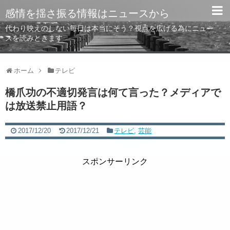
感情を揺さ振る情報はニュースから
代わり映えのしない毎日は本当にそう？視点を広げる為にニュー
スを読みときます
ホーム
テレビ
橋爪功の不適切発言は何て言った？メディアで
は放送禁止用語？
2017/12/20
2017/12/21
テレビ
,
芸能
スポンサーリンク