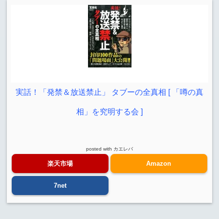
実話！「発禁＆放送禁止」 タブーの全真相 [ 「噂の真
相」を究明する会 ]
posted with
カエレバ
楽天市場
Amazon
7net