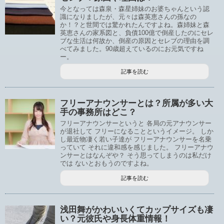
今となっては森泉・森星姉妹のお婆ちゃんという認
識になりましたが、元々は森英恵さんの孫なの
か！？と世間では驚かれたんですよね。森姉妹と森
英恵さんの家系図と、負債100億で倒産したのにセレ
ブな生活は何故か、倒産の原因とセレブの理由を調
べてみました。90歳超えているのにお元気ですね
ー。
記事を読む
フリーアナウンサーとは？所属が多い大
手の事務所はどこ？
フリーアナウンサーというと 各局の元アナウンサー
が退社して フリーになることというイメージ。 しか
し最近物凄く若い子達が フリーアナウンサーを名乗
っていて それに違和感を感じました。 フリーアナウ
ンサーとはなんぞや？ そう思ってしまうのは私だけ
では ないとおもうのですよね。
記事を読む
浅田舞がかわいいくてカップサイズも凄
い？元彼氏や身長体重情報！