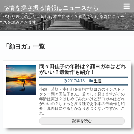
感情を揺さ振る情報はニュースから
代わり映えのしない毎日は本当にそう？視点を広げる為にニュー
スを読みときます
「
顔ヨガ
」
一覧
間々田佳子の年齢は？顔ヨガ本はどれ
がいい？最新作も紹介！
2017/4/18
生活
小顔・若顔・幸せ顔を目指す顔ヨガのインストラ
クター間々田佳子さん。若々しく見えますがその
年齢は実は？はじめてみたいけど顔ヨガ本はどれ
がいいの？ちょっと変り種である本の最新作も紹
介！真面目にやるとかなりきつくないですか、こ
れ。
記事を読む