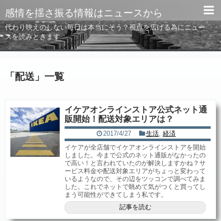
感情を揺さ振る情報はニュースから
代わり映えのしない毎日は本当にそう？視点を広げる為にニュー
スを読みときます
「
配送
」
一覧
イケアオンラインストア公式ネット通
販開始！配送対象エリアは？
2017/4/27
生活
,
経済
イケアが全店舗でイケアオンラインストアを開始
しました。今まで公式のネット通販がなかったの
で高い！と言われていたのが解決しますかね？サ
ービス料金や配送対象エリアがちょっと変わって
いるようなので、その辺をツッコンで調べてみま
した。これでネットで眺めて気がつくと買ってし
まう可能性ができてしまう私です。
記事を読む