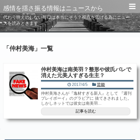
感情を揺さ振る情報はニュースから
代わり映えのしない毎日は本当にそう？視点を広げる為にニュー
スを読みときます
「
仲村美海
」
一覧
仲村美海は南美羽？整形や彼氏バレで
消えた元美人すぎる生主？
2017/4/5
芸能
仲村美海さんが『逸材すぎる新人』として 『週刊
プレイボーイ』のグラビアに 抜てきされました。
しかしネットでは彼女は南美羽...
記事を読む