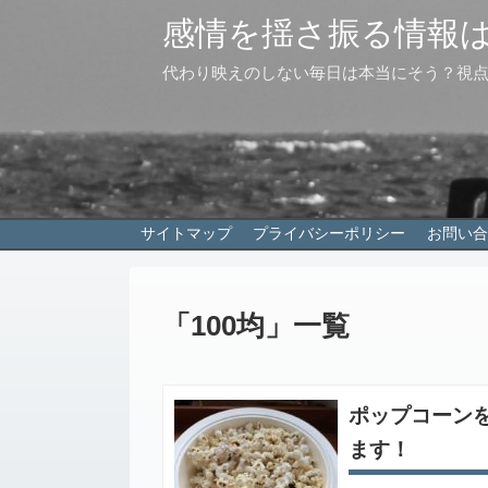
感情を揺さ振る情報
代わり映えのしない毎日は本当にそう？視
サイトマップ
プライバシーポリシー
お問い合
「
100均
」
一覧
ポップコーンを
ます！