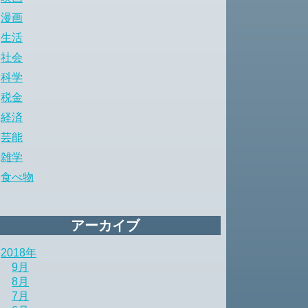
漫画
生活
社会
科学
税金
経済
芸能
雑学
食べ物
アーカイブ
2018年
9月
8月
7月