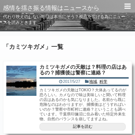
感情を揺さ振る情報はニュースから
代わり映えのしない毎日は本当にそう？視点を広げる為にニュー
スを読みときます
「
カミツキガメ
」
一覧
カミツキガメの天敵は？料理の店はあ
るの？捕獲後は警察に連絡？
2017/5/27
地域
,
科学
カミツキガメの天敵はTOKIO？大体あってるのが
恐ろしい。カメなので味は美味しいと聞いて料理
の店はあるのかも気になりました。名前から既に
危険なのはわかりますが、捕獲後はどうすればい
いのか？警察や市町村に連絡？ということも調べ
ています。千葉県印旛沼に住み着いた特定外来生
物、自然のバランスを崩してますよね。
記事を読む