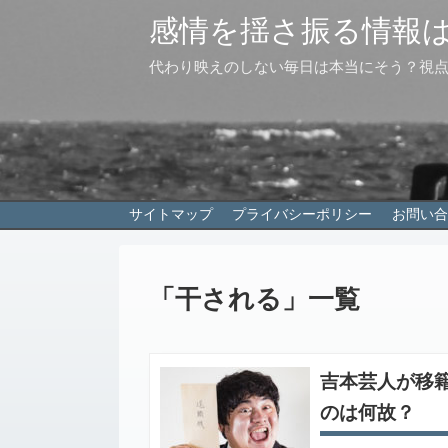
感情を揺さ振る情報
代わり映えのしない毎日は本当にそう？視
サイトマップ
プライバシーポリシー
お問い合
「
干される
」
一覧
吉本芸人が移
のは何故？