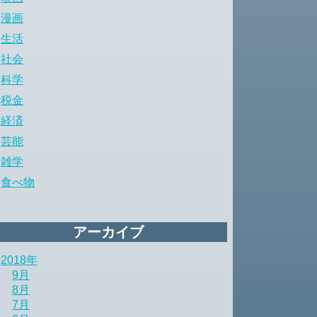
漫画
生活
社会
科学
税金
経済
芸能
雑学
食べ物
アーカイブ
2018年
9月
8月
7月