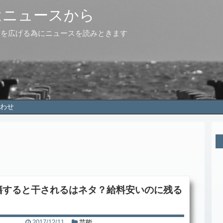
はニュースから
点を広げる為にニュースを読みときます
わせ
籍すると干されるはネタ？給料安いのに残る
2017/12/11
芸能