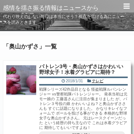
感情を揺さ振る情報はニュースから
代わり映えのしない毎日は本当にそう？視点を広げる為にニュー
スを読みときます
「
奥山かずさ
」
一覧
パトレン3号・奥山かずさはかわいい
野球女子！水着グラビアに期待？
2018/1/31
テレビ
戦隊シリーズ42作品目となる 怪盗戦隊ルパンレン
ジャー vs警察戦隊パトレンジャー。 発表当初は元
モー娘の 工藤遥さんに注目が集まりました が、パ
トレン３号役の娘 かわいいよね？と奥山かずささ
んも すぐに話題になりました。 かなりキレイなフ
ォームで ボールを投げる事ができる 本格的な野球
女子な奥山かずささん。 元はレースクイーンだっ
た という経歴の持ち主なので これは水着グラビア
に 期待してもいいですよね！